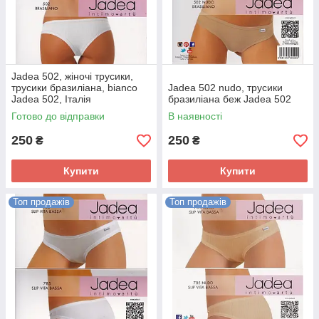
Jadea 502, жіночі трусики,
трусики бразиліана, bianco
Jadea 502 nudo, трусики
Jadea 502, Італія
бразиліана беж Jadea 502
Готово до відправки
В наявності
250
250
₴
₴
Купити
Купити
Топ продажів
Топ продажів