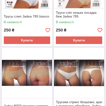
Труси сліп низька посадка
Трусы слип Jadea 785 bianco
беж Jadea 785
В наявності
В наявності
250
250
₴
₴
Купити
Купити
Трусики-стринг безшовні, краї
Jadea 8003 трусики шортики
з лазерною обробкою, Jadea