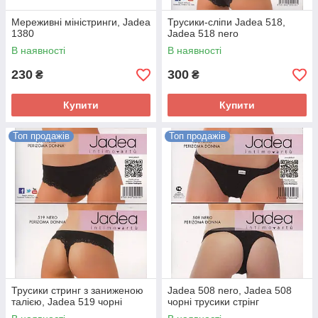
Мереживні міністринги, Jadea
Трусики-сліпи Jadea 518,
1380
Jadea 518 nero
В наявності
В наявності
230
300
₴
₴
Купити
Купити
Топ продажів
Топ продажів
Трусики стринг з заниженою
Jadea 508 nero, Jadea 508
талією, Jadea 519 чорні
чорні трусики стрінг