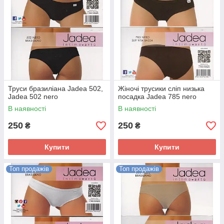
Труси бразиліана Jadea 502,
Жіночі трусики сліп низька
Jadea 502 nero
посадка Jadea 785 nero
В наявності
В наявності
250
250
₴
₴
Купити
Купити
Топ продажів
Топ продажів