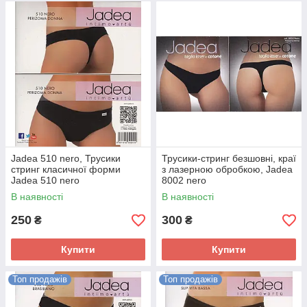
Jadea 510 nero, Трусики
Трусики-стринг безшовні, краї
стринг класичної форми
з лазерною обробкою, Jadea
Jadea 510 nero
8002 nero
В наявності
В наявності
250
300
₴
₴
Купити
Купити
Топ продажів
Топ продажів