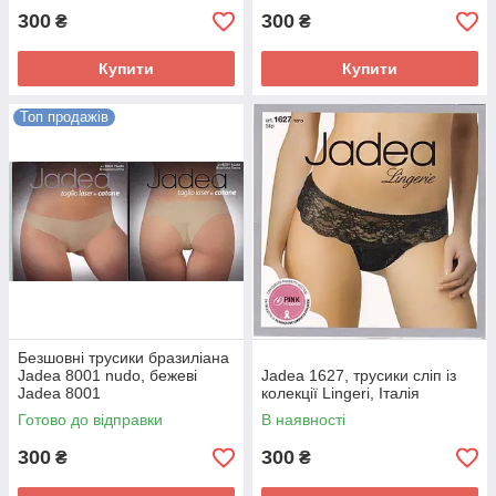
300
300
₴
₴
Купити
Купити
Топ продажів
Безшовні трусики бразиліана
Jadea 8001 nudo, бежеві
Jadea 1627, трусики сліп із
Jadea 8001
колекції Lingeri, Італія
Готово до відправки
В наявності
300
300
₴
₴