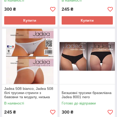
В наявності
В наявності
300
245
₴
₴
Купити
Купити
Jadea 508 bianco, Jadea 508
білі трусики-стринги з
Безшовні трусики бразиліана
бавовни та модалу, низька
Jadea 8001 nero
посадка з тонкими боками.
В наявності
Готово до відправки
245
300
₴
₴