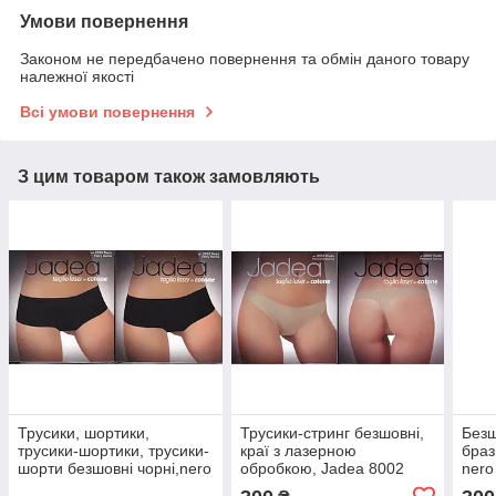
Умови повернення
Законом не передбачено повернення та обмін даного товару
належної якості
Всі умови повернення
З цим товаром також замовляють
Трусики, шортики,
Трусики-стринг безшовні,
Безш
трусики-шортики, трусики-
краї з лазерною
браз
шорти безшовні чорні,nero
обробкою, Jadea 8002
nero
Jadea 8003
nudo