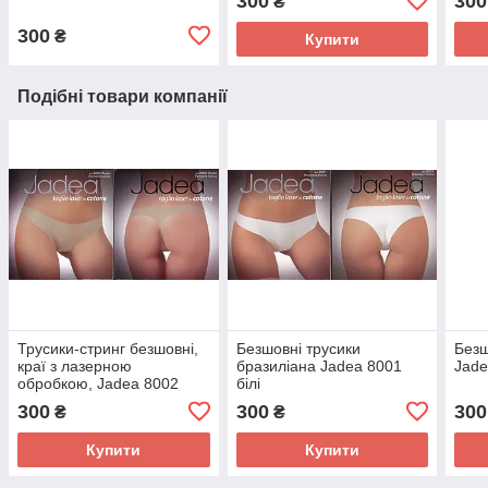
300
300
₴
300
₴
Купити
Подібні товари компанії
Трусики-стринг безшовні,
Безшовні трусики
Безш
краї з лазерною
бразиліана Jadea 8001
Jade
обробкою, Jadea 8002
білі
nudo
300
300
300
₴
₴
Купити
Купити