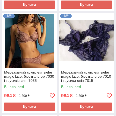
Купити
Купити
–18%
–18%
Мереживний комплект sielei
Мереживний комплект sielei
magic lace, бюстгальтер 7030
magic lace, бюстгальтер 7010
і трусиків-сліп 7035
і трусики-сліп 7015
В наявності
В наявності
984
984
₴
₴
1 200 ₴
1 200 ₴
Купити
Купити