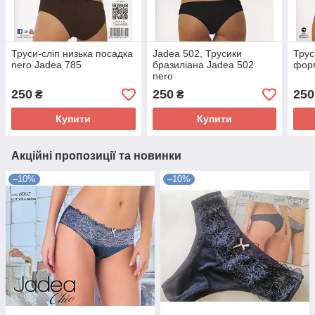
Труси-сліп низька посадка
Jadea 502, Трусики
Трус
nero Jadea 785
бразиліана Jadea 502
форм
nero
250
250
250
₴
₴
Купити
Купити
Акційні пропозиції та новинки
–10%
–10%