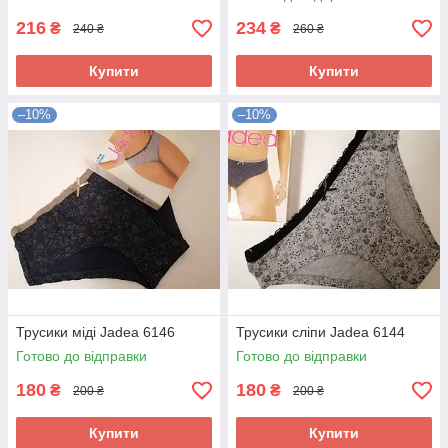
216
234
₴
₴
240 ₴
260 ₴
Купити
Купити
–10%
–10%
Трусики міді Jadea 6146
Трусики сліпи Jadea 6144
Готово до відправки
Готово до відправки
180
180
₴
₴
200 ₴
200 ₴
Купити
Купити