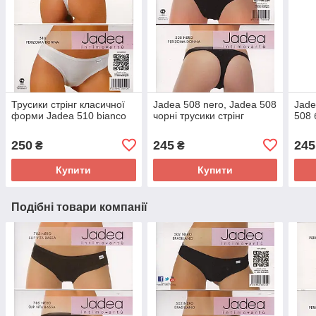
Трусики стрінг класичної
Jadea 508 nero, Jadea 508
Jade
форми Jadea 510 bianco
чорні трусики стрінг
508 
250
245
245
₴
₴
Купити
Купити
Подібні товари компанії