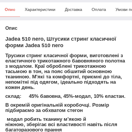
Опис
Характеристики
Доставка
Оплата
Умови п
Опис
Jadea 510 nero, Штусики стринг класичної
форми Jadea 510 nero
Трусики стринг класичної форми, виготовлені з
еластичного трикотажного бавовняного полотна
з модалом. Краї оброблені трикотажною
тасьмою в тон, на пояс обшитий основною
тканиною. М'які та комфортні, приємні до тіла,
непомітні під одягом, ідеально підходять на
кожен день.
склад: 45% бавовна, 45%-модал, 10% еластан.
В окремій оригінальній коробочці. Розмір
підбираємо за обхватом стегон
модал робить тканину м'якою й
ніжною, зберігає всі властивості навіть після
багаторазового прання