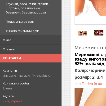
Трусики Jadea, сліпи, стрінги,
шортики, бразилианы,
безшовні, бавовна, модал
Подарунки до свят
Жіноча стильний одяг
О нас
Мереживні ст
Отзывы
Мереживні ст
ззаду виготов
КОНТАКТИ
92% поліамід,
Колір: чорний
Интернет-магазин "Night Music"
розмір: 2, 3,4
http://jadea.in.ua
Елена
Київ, Україна