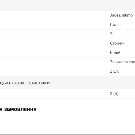
Jadea Intimo
Італія
S
Стринги
Білий
Занижена тал
1 шт.
цькі характеристики
2 (S)
я замовлення