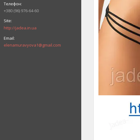
+380 (96) 976-64-60
http://jadea.in.ua
elenamuravyova1@gmail.com