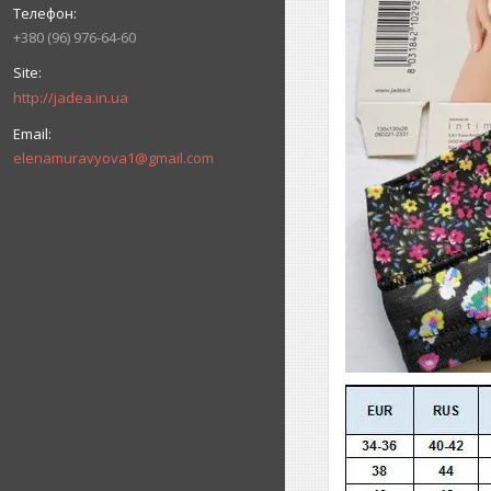
+380 (96) 976-64-60
http://jadea.in.ua
elenamuravyova1@gmail.com