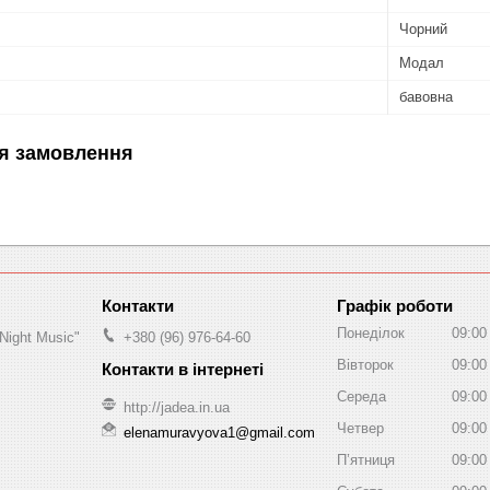
Чорний
Модал
бавовна
я замовлення
Графік роботи
Понеділок
09:00
Night Music"
+380 (96) 976-64-60
Вівторок
09:00
Середа
09:00
http://jadea.in.ua
Четвер
09:00
elenamuravyova1@gmail.com
Пʼятниця
09:00