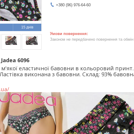
+380 (96) 976-64-60
15 днів
Законом не передбачено повернення та обмін 
 Jadea 6096
з м'якої еластичної бавовни в кольоровий принт.
 Ластівка виконана з бавовни. Склад: 93% бавовн
.ua/