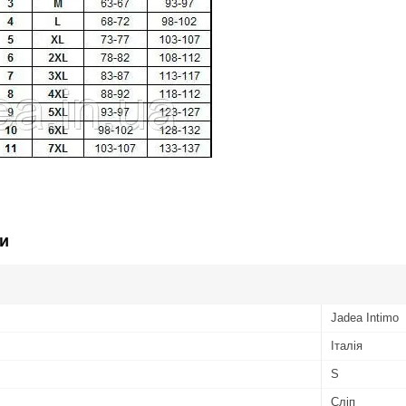
и
Jadea Intimo
Італія
S
Сліп