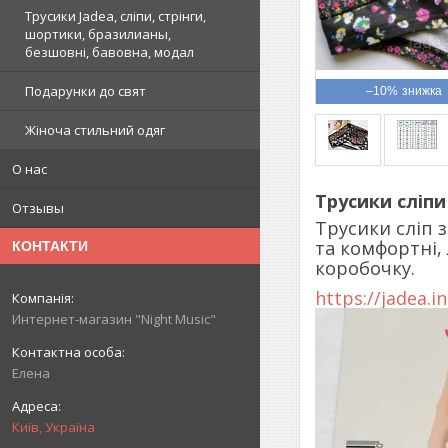
Трусики Jadea, сліпи, стрінги,
шортики, бразилианы,
безшовні, бавовна, модал
Подарунки до свят
–10%
Жіноча стильний одяг
О нас
Трусики сліпи
Отзывы
Трусики сліп 
та комфортні,
КОНТАКТИ
коробочку.
https://jadea.in
Интернет-магазин "Night Music"
Елена
Київ, Україна