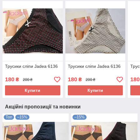
Трусики сліпи Jadea 6136
Трусики сліпи Jadea 6136
Трус
180
180
180
₴
₴
200 ₴
200 ₴
Купити
Купити
Акційні пропозиції та новинки
Топ
–15%
–15%