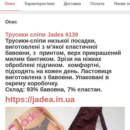
Опис
Характеристики
Доставка
Оплата
Умови п
Опис
Трусики сліпи Jadea 6139
Трусики-сліпи низької посадки,
виготовлені з м'якої еластичної
бавовни, з принтом, верх прикрашений
милим бантиком. Зрізи на ніжках
оброблені підгином. комфортні,
підходять на кожен день. Ластовиця
виготовлена з бавовни. Упаковані в
окрему коробочку.
Склад: 93% бавовна, 7% еластан.
https://jadea.in.ua