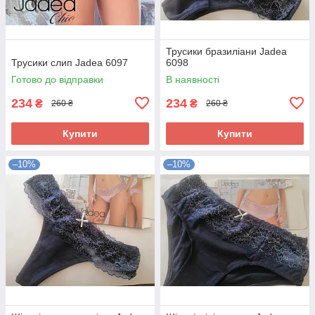
Трусики бразиліани Jadea
Трусики слип Jadea 6097
6098
Готово до відправки
В наявності
234
234
₴
₴
260 ₴
260 ₴
Купити
Купити
–10%
–10%