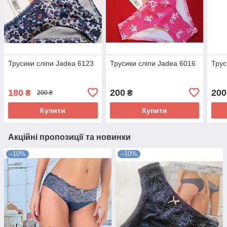
Трусики сліпи Jadea 6123
Трусики сліпи Jadea 6016
Трус
180
200
200
₴
₴
200 ₴
Купити
Купити
Акційні пропозиції та новинки
–10%
–10%