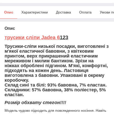
Опис
Характеристики
Доставка
Оплата
Умови п
Опис
трусики сліпи Jadea 6
123
Трусики-сліпи низької посадки, виготовлені з
м'якої еластичної бавовни, з квітковим
принтом, верх прикрашений еластичним
мереживом і милим бантиком. Зрізи на
ніжках оброблені підгином. М'які, комфортні,
підходять на кожен день. Ластовиця
виготовлена з бавовни. Упаковані в окрему
коробочку.
Склад сині та білі: 93% бавовна, 7% еластан.
Складники: 57% бавовна, 38% поліестер, 5%
еластан.
Розмір обхвату стегон!!!!
Модель чудово підходить для повсякденного носіння. Навіть