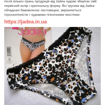
після кількох прань продукція від Jadea чудово зберігає свій
первісний колір і оригінальну форму. Всі трусики від Jadea
обладнані бавовняною ластовицею, вирізняються
гігроскопічністю і чудовими гігієнічними якостями.
https://jadea.in.ua