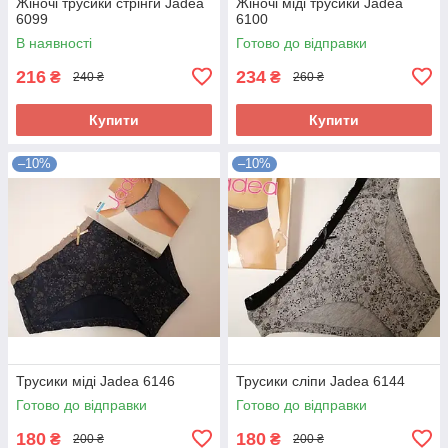
Жіночі трусики стрінги Jadea
Жіночі міді трусики Jadea
6099
6100
В наявності
Готово до відправки
216
234
₴
₴
240 ₴
260 ₴
Купити
Купити
–10%
–10%
Трусики міді Jadea 6146
Трусики сліпи Jadea 6144
Готово до відправки
Готово до відправки
180
180
₴
₴
200 ₴
200 ₴