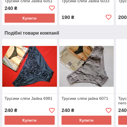
Трусики сліпи Jadea 6051
Трусики сліпи Jadea 6033
Трус
240
₴
190
200
₴
Купити
Подібні товари компанії
Трусики сліпи Jadea 6981
Трусики сліпи jadea 6071
Трус
nero
240
240
240
₴
₴
Купити
Купити