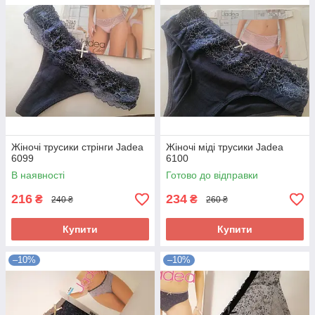
Жіночі трусики стрінги Jadea
Жіночі міді трусики Jadea
6099
6100
В наявності
Готово до відправки
216
234
₴
₴
240 ₴
260 ₴
Купити
Купити
–10%
–10%