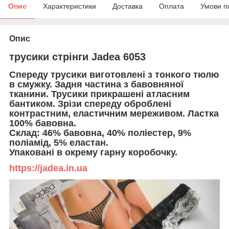
Опис
Характеристики
Доставка
Оплата
Умови п
Опис
трусики стрінги Jadea 6053
Спереду трусики виготовлені з тонкого тюлю
в смужку. Задня частина з бавовняної
тканини. Трусики прикрашені атласним
бантиком. Зрізи спереду оброблені
контрастним, еластичним мереживом. Ластка
100% бавовна.
Склад: 46% бавовна, 40% поліестер, 9%
поліамід, 5% еластан.
Упаковані в окрему гарну коробочку.
https://jadea.in.ua