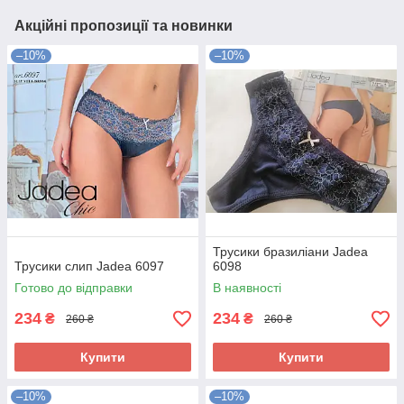
Акційні пропозиції та новинки
–10%
–10%
Трусики бразиліани Jadea
Трусики слип Jadea 6097
6098
Готово до відправки
В наявності
234
234
₴
₴
260 ₴
260 ₴
Купити
Купити
–10%
–10%