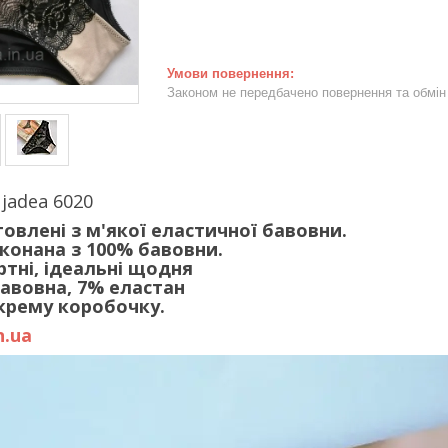
Законом не передбачено повернення та обмін 
jadea 6020
овлені з м'якої еластичної бавовни.
конана з 100% бавовни.
ртні, ідеальні щодня
бавовна, 7% еластан
окрему коробочку.
n.ua