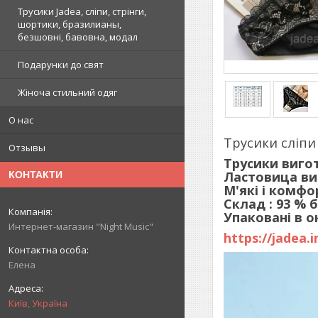
Трусики Jadea, сліпи, стрінги,
шортики, бразилианы,
безшовні, бавовна, модал
Подарунки до свят
Жіноча стильний одяг
О нас
Трусики сліпи 
Отзывы
Трусики вигот
Ластовица
ви
КОНТАКТИ
М'які і комфо
Склад : 93 % 
Упаковані в 
Интернет-магазин "Night Music"
https://jadea.i
Елена
Київ, Україна