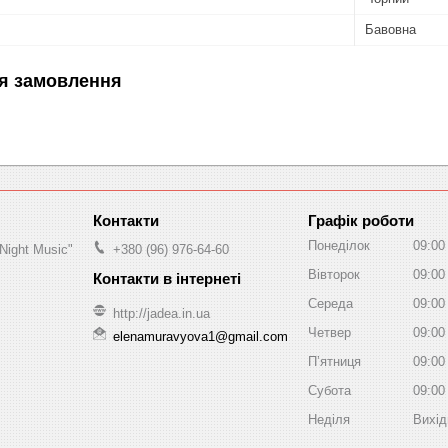
Бавовна
я замовлення
Графік роботи
Понеділок
09:00
Night Music"
+380 (96) 976-64-60
Вівторок
09:00
Середа
09:00
http://jadea.in.ua
Четвер
09:00
elenamuravyova1@gmail.com
Пʼятниця
09:00
Субота
09:00
Неділя
Вихід