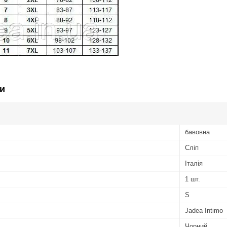
и
бавовна
Сліп
Італія
1 шт.
S
Jadea Intimo
Чорний