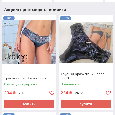
Акційні пропозиції та новинки
–10%
–10%
Трусики бразиліани Jadea
Трусики слип Jadea 6097
6098
Готово до відправки
В наявності
234
234
₴
₴
260 ₴
260 ₴
Купити
Купити