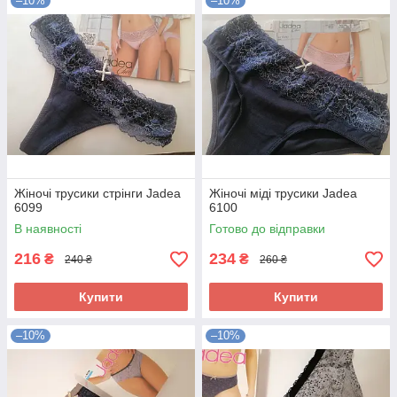
–10%
–10%
Жіночі трусики стрінги Jadea
Жіночі міді трусики Jadea
6099
6100
В наявності
Готово до відправки
216
234
₴
₴
240 ₴
260 ₴
Купити
Купити
–10%
–10%