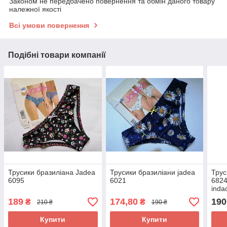
Законом не передбачено повернення та обмін даного товару
належної якості
Всі умови повернення
Подібні товари компанії
Трусики бразиліана Jadea
Трусики бразиліани jadea
Трус
6095
6021
6824
inda
189
174,80
190
₴
₴
210 ₴
190 ₴
Купити
Купити