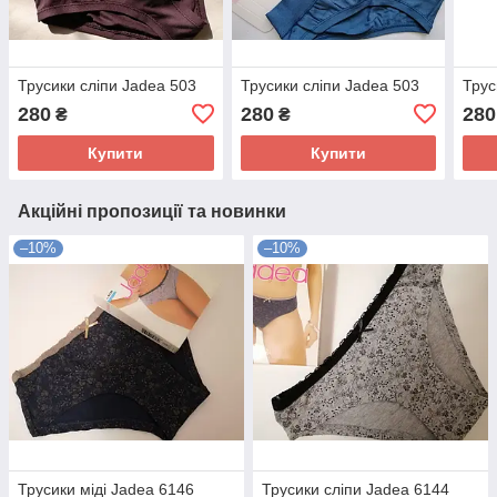
Трусики сліпи Jadea 503
Трусики сліпи Jadea 503
Трус
280
280
280
₴
₴
Купити
Купити
Акційні пропозиції та новинки
–10%
–10%
Трусики міді Jadea 6146
Трусики сліпи Jadea 6144