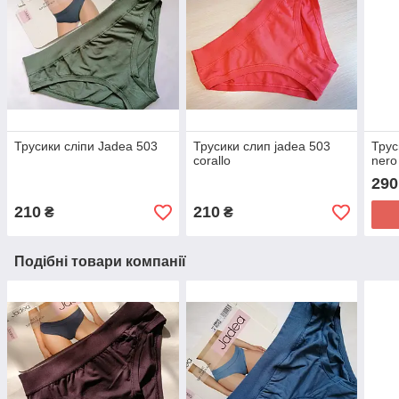
Трусики сліпи Jadea 503
Трусики слип jadea 503
Трус
corallo
nero
290
210
210
₴
₴
Подібні товари компанії