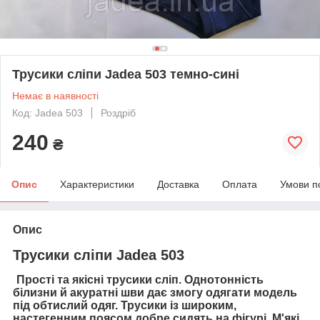
Трусики сліпи Jadea 503 темно-сині
Немає в наявності
Код: Jadea 503
Роздріб
240
₴
Опис
Характеристики
Доставка
Оплата
Умови п
Опис
Трусики сліпи Jadea 503
Прості та якісні трусики сліп. Однотонність
білизни й акуратні шви дає змогу одягати модель
під обтислий одяг. Трусики із широким,
настегенним поясом добре сидять на фігурі. М'які